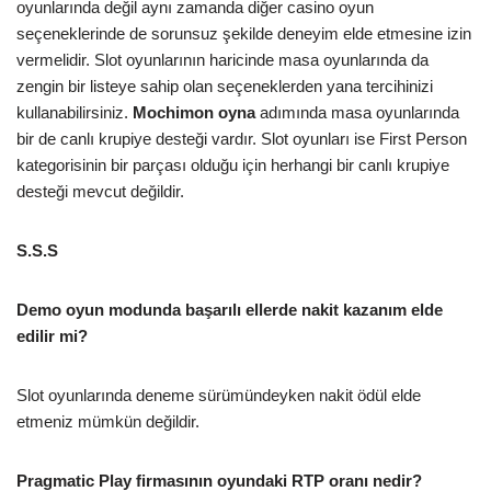
oyunlarında değil aynı zamanda diğer casino oyun
seçeneklerinde de sorunsuz şekilde deneyim elde etmesine izin
vermelidir. Slot oyunlarının haricinde masa oyunlarında da
zengin bir listeye sahip olan seçeneklerden yana tercihinizi
kullanabilirsiniz.
Mochimon oyna
adımında masa oyunlarında
bir de canlı krupiye desteği vardır. Slot oyunları ise First Person
kategorisinin bir parçası olduğu için herhangi bir canlı krupiye
desteği mevcut değildir.
S.S.S
Demo oyun modunda başarılı ellerde nakit kazanım elde
edilir mi?
Slot oyunlarında deneme sürümündeyken nakit ödül elde
etmeniz mümkün değildir.
Pragmatic Play firmasının oyundaki RTP oranı nedir?