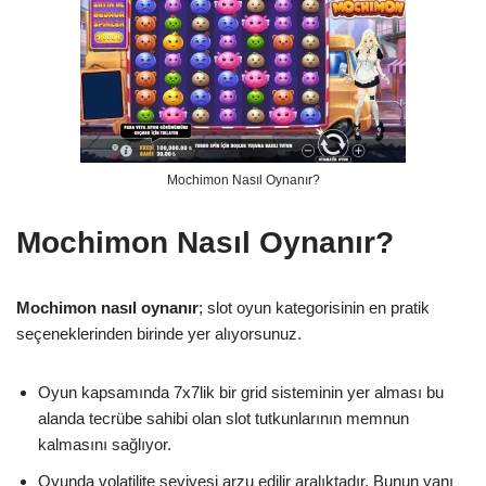
Mochimon Nasıl Oynanır?
Mochimon Nasıl Oynanır?
Mochimon nasıl oynanır
; slot oyun kategorisinin en pratik
seçeneklerinden birinde yer alıyorsunuz.
Oyun kapsamında 7x7lik bir grid sisteminin yer alması bu
alanda tecrübe sahibi olan slot tutkunlarının memnun
kalmasını sağlıyor.
Oyunda volatilite seviyesi arzu edilir aralıktadır. Bunun yanı