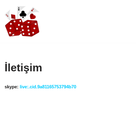
İçeriğe
geç
İletişim
skype:
live:.cid.9a81165753794b70