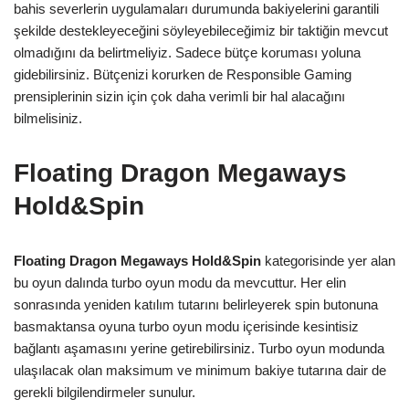
bahis severlerin uygulamaları durumunda bakiyelerini garantili
şekilde destekleyeceğini söyleyebileceğimiz bir taktiğin mevcut
olmadığını da belirtmeliyiz. Sadece bütçe koruması yoluna
gidebilirsiniz. Bütçenizi korurken de Responsible Gaming
prensiplerinin sizin için çok daha verimli bir hal alacağını
bilmelisiniz.
Floating Dragon Megaways
Hold&Spin
Floating Dragon Megaways Hold&Spin
kategorisinde yer alan
bu oyun dalında turbo oyun modu da mevcuttur. Her elin
sonrasında yeniden katılım tutarını belirleyerek spin butonuna
basmaktansa oyuna turbo oyun modu içerisinde kesintisiz
bağlantı aşamasını yerine getirebilirsiniz. Turbo oyun modunda
ulaşılacak olan maksimum ve minimum bakiye tutarına dair de
gerekli bilgilendirmeler sunulur.