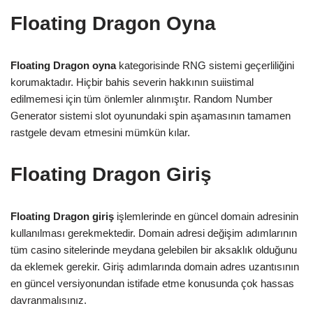
Floating Dragon Oyna
Floating Dragon oyna
kategorisinde RNG sistemi geçerliliğini
korumaktadır. Hiçbir bahis severin hakkının suiistimal
edilmemesi için tüm önlemler alınmıştır. Random Number
Generator sistemi slot oyunundaki spin aşamasının tamamen
rastgele devam etmesini mümkün kılar.
Floating Dragon Giriş
Floating Dragon giriş
işlemlerinde en güncel domain adresinin
kullanılması gerekmektedir. Domain adresi değişim adımlarının
tüm casino sitelerinde meydana gelebilen bir aksaklık olduğunu
da eklemek gerekir. Giriş adımlarında domain adres uzantısının
en güncel versiyonundan istifade etme konusunda çok hassas
davranmalısınız.