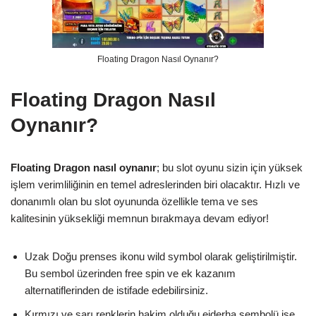
Floating Dragon Nasıl Oynanır?
Floating Dragon Nasıl
Oynanır?
Floating Dragon nasıl oynanır
; bu slot oyunu sizin için yüksek
işlem verimliliğinin en temel adreslerinden biri olacaktır. Hızlı ve
donanımlı olan bu slot oyununda özellikle tema ve ses
kalitesinin yüksekliği memnun bırakmaya devam ediyor!
Uzak Doğu prenses ikonu wild symbol olarak geliştirilmiştir.
Bu sembol üzerinden free spin ve ek kazanım
alternatiflerinden de istifade edebilirsiniz.
Kırmızı ve sarı renklerin hakim olduğu ejderha sembolü ise