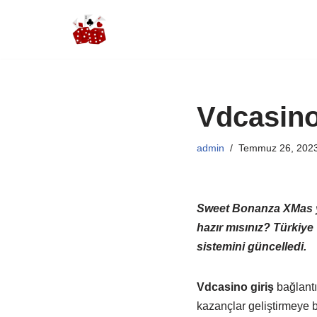
İçeriğe
geç
Vdcasin
admin
Temmuz 26, 202
Sweet Bonanza XMas y
hazır mısınız? Türkiye 
sistemini güncelledi.
Vdcasino giriş
bağlantıl
kazançlar geliştirmeye b