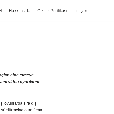
l
Hakkımızda
Gizlilik Politikası
İletişim
çları elde etmeye
pyeni video oyunlarını
şı oyunlarda sıra dışı
i sürdürmekte olan firma