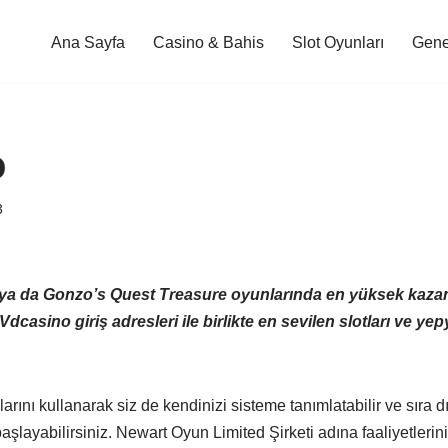
Ana Sayfa
Casino & Bahis
Slot Oyunları
Gene
o
3
a da Gonzo’s Quest Treasure oyunlarında en yüksek kazan
Vdcasino giriş adresleri ile birlikte en sevilen slotları ve ye
arını kullanarak siz de kendinizi sisteme tanımlatabilir ve sıra dı
aşlayabilirsiniz. Newart Oyun Limited Şirketi adına faaliyetlerin