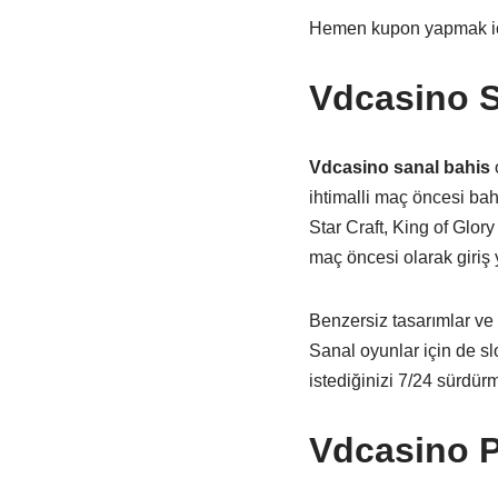
Hemen kupon yapmak için
Vdcasino S
Vdcasino sanal bahis
o
ihtimalli maç öncesi bah
Star Craft, King of Glor
maç öncesi olarak giriş
Benzersiz tasarımlar ve y
Sanal oyunlar için de sl
istediğinizi 7/24 sürdü
Vdcasino P