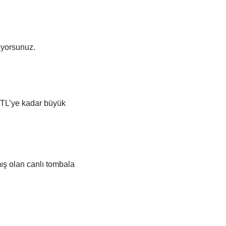
iyorsunuz.
n TL’ye kadar büyük
mış olan canlı tombala