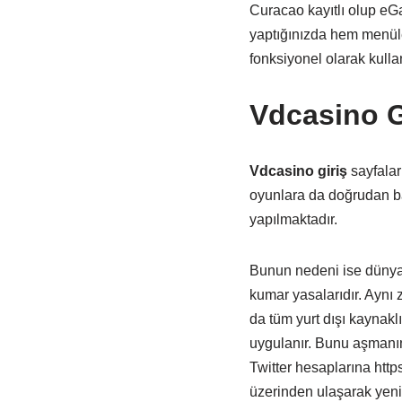
Curacao kayıtlı olup eGam
yaptığınızda hem menüler
fonksiyonel olarak kulla
Vdcasino G
Vdcasino giriş
sayfalar
oyunlara da doğrudan b
yapılmaktadır.
Bunun nedeni ise dünyan
kumar yasalarıdır. Ayn
da tüm yurt dışı kaynaklı
uygulanır. Bunu aşmanın
Twitter hesaplarına https
üzerinden ulaşarak yeni 