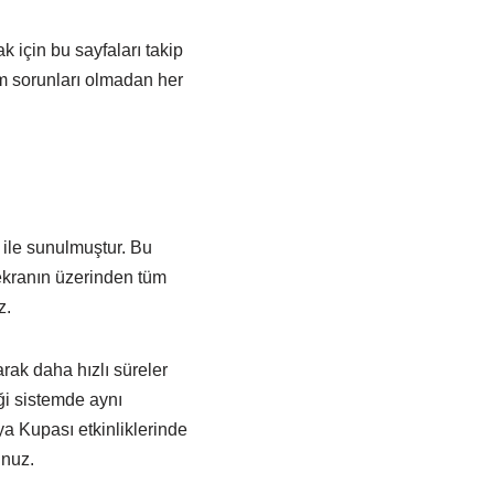
için bu sayfaları takip
im sorunları olmadan her
ile sunulmuştur. Bu
 ekranın üzerinden tüm
z.
arak daha hızlı süreler
ği sistemde aynı
 Kupası etkinliklerinde
unuz.