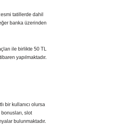
esmi tatillerde dahil
 eğer banka üzerinden
arı ile birlikte 50 TL
tibaren yapılmaktadır.
ı bir kullanıcı olursa
onusları, slot
nyalar bulunmaktadır.