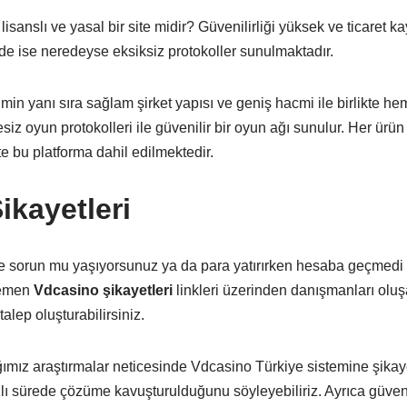
 lisanslı ve yasal bir site midir? Güvenilirliği yüksek ve ticaret ka
de ise neredeyse eksiksiz protokoller sunulmaktadır.
min yanı sıra sağlam şirket yapısı ve geniş hacmi ile birlikte he
z oyun protokolleri ile güvenilir bir oyun ağı sunulur. Her ürün l
kte bu platforma dahil edilmektedir.
ikayetleri
 sorun mu yaşıyorsunuz ya da para yatırırken hesaba geçmedi g
hemen
Vdcasino şikayetleri
linkleri üzerinden danışmanları oluşa
talep oluşturabilirsiniz.
ımız araştırmalar neticesinde Vdcasino Türkiye sistemine şikaye
zlı sürede çözüme kavuşturulduğunu söyleyebiliriz. Ayrıca güven