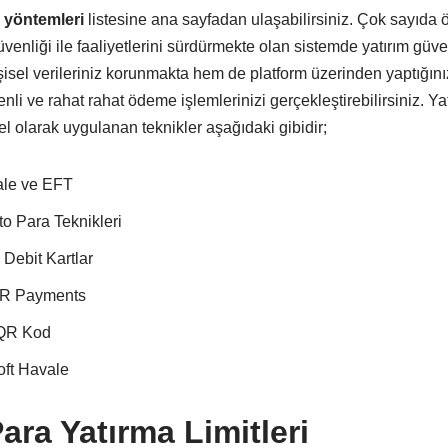
 yöntemleri
listesine ana sayfadan ulaşabilirsiniz. Çok sayıda 
nliği ile faaliyetlerini sürdürmekte olan sistemde yatırım güve
sel verileriniz korunmakta hem de platform üzerinden yaptığınız 
nli ve rahat rahat ödeme işlemlerinizi gerçekleştirebilirsiniz. Y
el olarak uygulanan teknikler aşağıdaki gibidir;
vale ve EFT
o Para Teknikleri
 Debit Kartlar
TR Payments
 QR Kod
ft Havale
ra Yatırma Limitleri