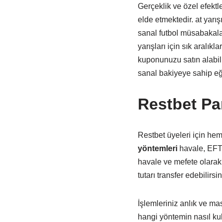
Gerçeklik ve özel efekt
elde etmektedir. at yarı
sanal futbol müsabakaları
yarışları için sık aralıkl
kuponunuzu satın alabili
sanal bakiyeye sahip eğ
Restbet Pa
Restbet üyeleri için he
yöntemleri
havale, EFT,
havale ve mefete olarak 
tutarı transfer edebilirsin
İşlemleriniz anlık ve mas
hangi yöntemin nasıl kul