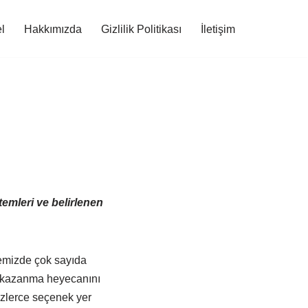
l
Hakkımızda
Gizlilik Politikası
İletişim
emleri ve belirlenen
kemizde çok sayıda
e kazanma heyecanını
üzlerce seçenek yer