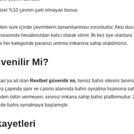
 özel %10 çevrim şartı olmayan bonus
ilen süre içinde çevrimlerin tamamlanması zorunludur. Aksi du
 sırasında hesabınızdan kalıcı olarak silinir. İlk kez üye olanl
 her kategoride paranızı artırma imkanına sahip olabilirsiniz.
venilir Mi?
cao’ya ait olan
Restbet güvenilir mi,
henüz bahis sitesini tanıma
ya çapında spor ve casino alanında bahis oynatma lisansına sa
nden ödün vermeyen, sınırsız imkana sahip bahis platformudur. 2
zde bahis oynatmaya başlamıştır.
ayetleri