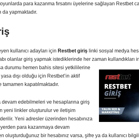
l oyunlarda para kazanma fırsatını üyelerine sağlayan Restbet c
ın da yapmaktadır.
iş
yen kullanıcı adayları için
Restbet giriş
linki sosyal medya hesa
bı olanlar giriş yapmak istediklerinde her zaman kullandıkları
in
sa durumu hemen bahis sitesi yetkililerine
 yasa dışı olduğu için Restbet’in aktif
me tamamen kapatılmaktadır.
devam edebilmeleri ve hesaplarına giriş
yeni linkler oluşturulur ve iletişim
nderilir. Yeni adresler üzerinden hesabınıza
nız yerden para kazanmaya devam
n oluşturduğunuz bir hesabınız varsa, şifre ya da kullanıcı bilgil