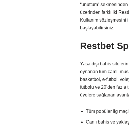
“unuttum” sekmesinden 
üzerinden farklı iki Res
Kullanım sözleşmesini i
başlayabilirsiniz.
Restbet Sp
Yasa dışı bahis siteleri
oynanan tüm camlı müsab
basketbol, e-futbol, vole
futbolu ve 20’den fazl
üyelere sağlanan avantaj
Tüm popüler lig maçla
Canlı bahis ve yaklaş