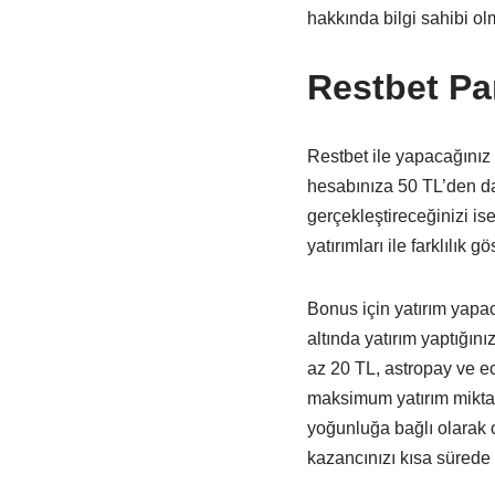
hakkında bilgi sahibi olm
Restbet Par
Restbet ile yapacağınız 
hesabınıza 50 TL’den da
gerçekleştireceğinizi is
yatırımları ile farklılık gö
Bonus için yatırım yapac
altında yatırım yaptığı
az 20 TL, astropay ve ec
maksimum yatırım miktar
yoğunluğa bağlı olarak o
kazancınızı kısa sürede