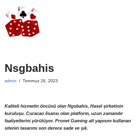
İçeriğe
geç
Nsgbahis
admin
Temmuz 26, 2023
Kaliteli hizmetin öncüsü olan Ngsbahis, Hasel şirketinin
kuruluşu. Curacao lisansı olan platform, uzun zamandır
faaliyetlerini yürütüyor. Pronet Gaming alt yapısını kullanan
sitenin tasarımı son derece sade ve şık.