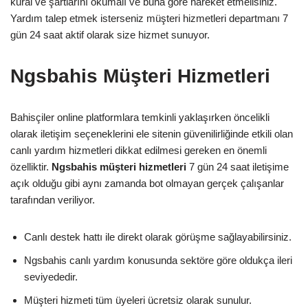
kural ve şartlarını okumalı ve buna göre hareket etmelisiniz.
Yardım talep etmek isterseniz müşteri hizmetleri departmanı 7
gün 24 saat aktif olarak size hizmet sunuyor.
Ngsbahis Müşteri Hizmetleri
Bahisçiler online platformlara temkinli yaklaşırken öncelikli
olarak iletişim seçeneklerini ele sitenin güvenilirliğinde etkili olan
canlı yardım hizmetleri dikkat edilmesi gereken en önemli
özelliktir.
Ngsbahis müşteri hizmetleri
7 gün 24 saat iletişime
açık olduğu gibi aynı zamanda bot olmayan gerçek çalışanlar
tarafından veriliyor.
Canlı destek hattı ile direkt olarak görüşme sağlayabilirsiniz.
Ngsbahis canlı yardım konusunda sektöre göre oldukça ileri
seviyededir.
Müşteri hizmeti tüm üyeleri ücretsiz olarak sunulur.