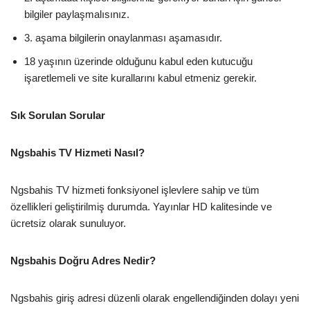
bilgiler paylaşmalısınız.
3. aşama bilgilerin onaylanması aşamasıdır.
18 yaşının üzerinde olduğunu kabul eden kutucuğu
işaretlemeli ve site kurallarını kabul etmeniz gerekir.
Sık Sorulan Sorular
Ngsbahis TV Hizmeti Nasıl?
Ngsbahis TV hizmeti fonksiyonel işlevlere sahip ve tüm
özellikleri geliştirilmiş durumda. Yayınlar HD kalitesinde ve
ücretsiz olarak sunuluyor.
Ngsbahis Doğru Adres Nedir?
Ngsbahis giriş adresi düzenli olarak engellendiğinden dolayı yeni