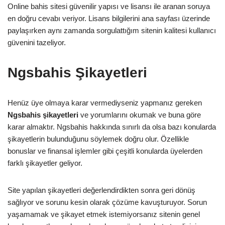
Online bahis sitesi güvenilir yapısı ve lisansı ile aranan soruya
en doğru cevabı veriyor. Lisans bilgilerini ana sayfası üzerinde
paylaşırken aynı zamanda sorgulattığım sitenin kalitesi kullanıcı
güvenini tazeliyor.
Ngsbahis Şikayetleri
Henüz üye olmaya karar vermediyseniz yapmanız gereken
Ngsbahis şikayetleri
ve yorumlarını okumak ve buna göre
karar almaktır. Ngsbahis hakkında sınırlı da olsa bazı konularda
şikayetlerin bulunduğunu söylemek doğru olur. Özellikle
bonuslar ve finansal işlemler gibi çeşitli konularda üyelerden
farklı şikayetler geliyor.
Site yapılan şikayetleri değerlendirdikten sonra geri dönüş
sağlıyor ve sorunu kesin olarak çözüme kavuşturuyor. Sorun
yaşamamak ve şikayet etmek istemiyorsanız sitenin genel