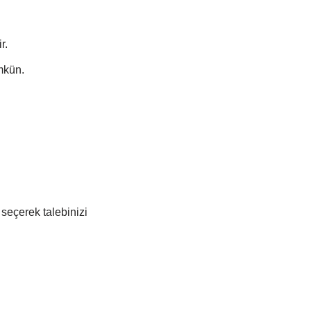
r.
mkün.
 seçerek talebinizi