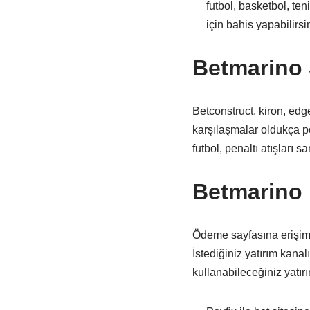
futbol, basketbol, te
için bahis yapabilirsin
Betmarino 
Betconstruct, kiron, ed
karşılaşmalar oldukça pop
futbol, penaltı atışları s
Betmarino 
Ödeme sayfasına erişim s
İstediğiniz yatırım kanal
kullanabileceğiniz yatır