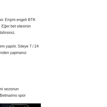
nir. Erişim engeli BTK
 Eğer bet sitesinin
lirsiniz.
ı yapılır. Siteye 7 / 24
erinden yapmanız
eni sezonun
. Betmarino spor