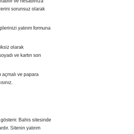
urabilir ve hesabınıza
lerini sorunsuz olarak
lerinizi yatırım formuna
iksiz olarak
 soyadı ve kartın son
ı açmalı ve papara
sınız.
gösterir. Bahis sitesinde
dır. Sitenin yatırım