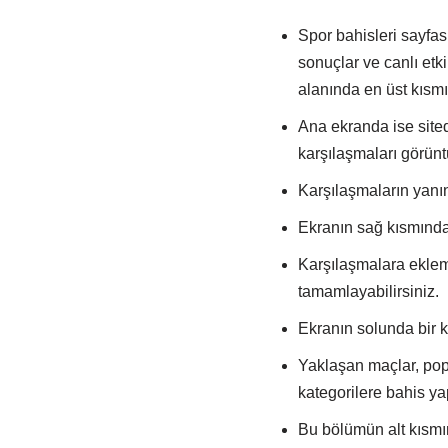
Spor bahisleri sayfas
sonuçlar ve canlı etki
alanında en üst kısmı
Ana ekranda ise sit
karşılaşmaları görüntü
Karşılaşmaların yanınd
Ekranın sağ kısmında 
Karşılaşmalara eklem
tamamlayabilirsiniz.
Ekranın solunda bir k
Yaklaşan maçlar, popü
kategorilere bahis yap
Bu bölümün alt kısmınd