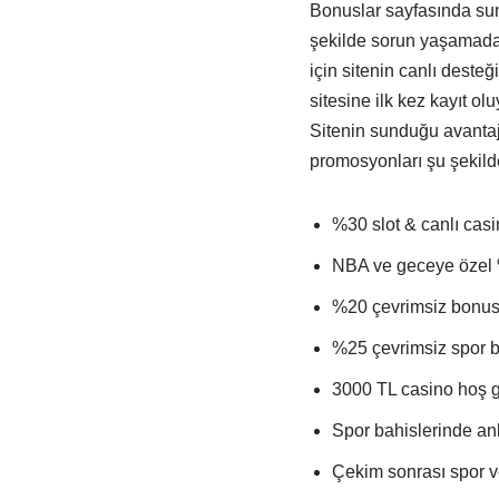
Bonuslar sayfasında sunu
şekilde sorun yaşamadan
için sitenin canlı desteğ
sitesine ilk kez kayıt 
Sitenin sunduğu avantajl
promosyonları şu şekild
%30 slot & canlı cas
NBA ve geceye özel
%20 çevrimsiz bonu
%25 çevrimsiz spor 
3000 TL casino hoş 
Spor bahislerinde a
Çekim sonrası spor 