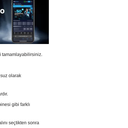
i tamamlayabilirsiniz.
suz olarak
dır.
nesi gibi farklı
alını seçtikten sonra