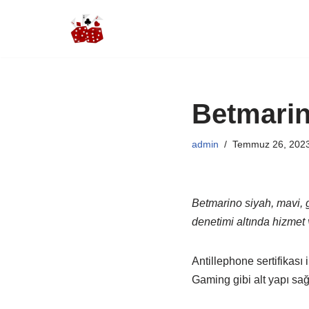
İçeriğe
geç
Betmari
admin
Temmuz 26, 202
Betmarino siyah, mavi, g
denetimi altında hizmet v
Antillephone sertifikası
Gaming gibi alt yapı sağla