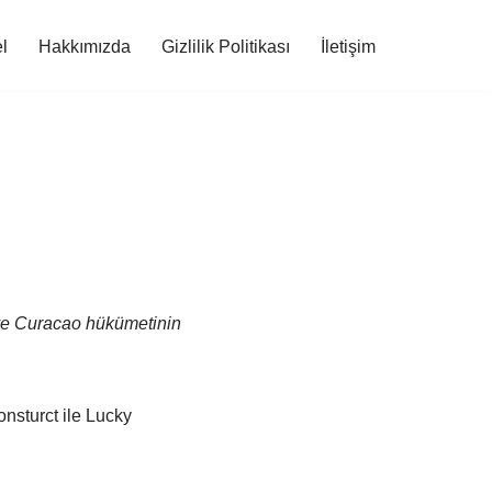
l
Hakkımızda
Gizlilik Politikası
İletişim
r ve Curacao hükümetinin
onsturct ile Lucky