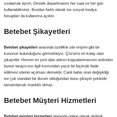
sıralamak lazım. Destek departmanını her saat ve her gün
kullanabilirsiniz. Bundan farklı olarak ise sosyal medya
hesapları da kullanıma açıktır.
Betebet Şikayetleri
Betebet şikayetleri
arasında özellikle site erişimi gibi bir
konunun bulunduğunu görmekteyiz. Çözümü en kolay olan
şikayettir. Hemen en yeni alan adının kopyalanmasının ardından
bunun tarayıcının ilgili kısmından yazılı bir biçimde ifade
edilmesi sitenin açılması demektir. Canlı bahis oran değişikliği
ise çok standart bir durum olduğundan bunu şikayet şeklinde
tamamlamak mantıklı olmaz.
Betebet Müşteri Hizmetleri
Betebet müşteri hizmetleri
alanında online olarak değişik