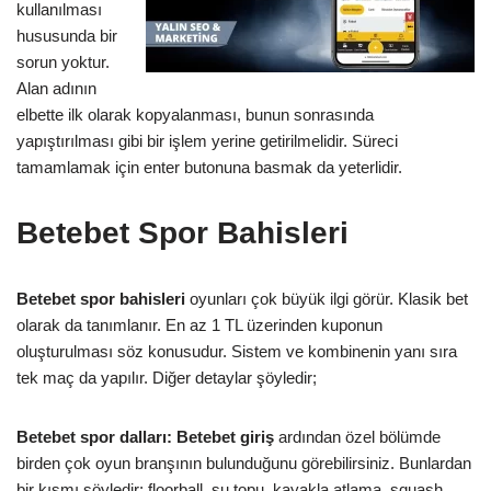
kullanılması
hususunda bir
sorun yoktur.
Alan adının
elbette ilk olarak kopyalanması, bunun sonrasında
yapıştırılması gibi bir işlem yerine getirilmelidir. Süreci
tamamlamak için enter butonuna basmak da yeterlidir.
Betebet Spor Bahisleri
Betebet spor bahisleri
oyunları çok büyük ilgi görür. Klasik bet
olarak da tanımlanır. En az 1 TL üzerinden kuponun
oluşturulması söz konusudur. Sistem ve kombinenin yanı sıra
tek maç da yapılır. Diğer detaylar şöyledir;
Betebet spor dalları:
Betebet giriş
ardından özel bölümde
birden çok oyun branşının bulunduğunu görebilirsiniz. Bunlardan
bir kısmı şöyledir; floorball, su topu, kayakla atlama, squash,