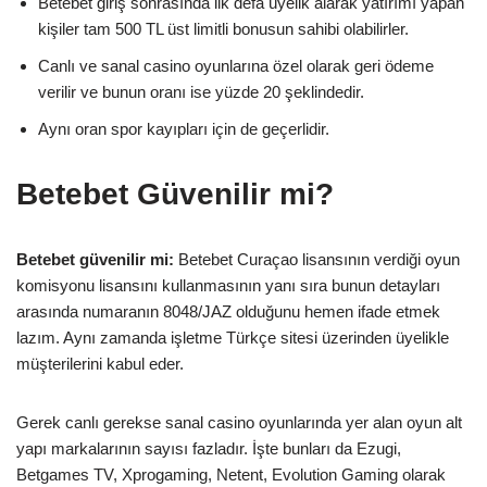
Betebet giriş sonrasında ilk defa üyelik alarak yatırımı yapan
kişiler tam 500 TL üst limitli bonusun sahibi olabilirler.
Canlı ve sanal casino oyunlarına özel olarak geri ödeme
verilir ve bunun oranı ise yüzde 20 şeklindedir.
Aynı oran spor kayıpları için de geçerlidir.
Betebet Güvenilir mi?
Betebet güvenilir mi:
Betebet Curaçao lisansının verdiği oyun
komisyonu lisansını kullanmasının yanı sıra bunun detayları
arasında numaranın 8048/JAZ olduğunu hemen ifade etmek
lazım. Aynı zamanda işletme Türkçe sitesi üzerinden üyelikle
müşterilerini kabul eder.
Gerek canlı gerekse sanal casino oyunlarında yer alan oyun alt
yapı markalarının sayısı fazladır. İşte bunları da Ezugi,
Betgames TV, Xprogaming, Netent, Evolution Gaming olarak