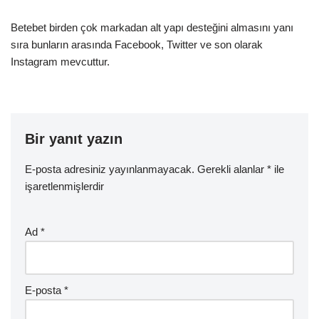
Betebet birden çok markadan alt yapı desteğini almasını yanı
sıra bunların arasında Facebook, Twitter ve son olarak
Instagram mevcuttur.
Bir yanıt yazın
E-posta adresiniz yayınlanmayacak.
Gerekli alanlar
*
ile
işaretlenmişlerdir
Ad
*
E-posta
*