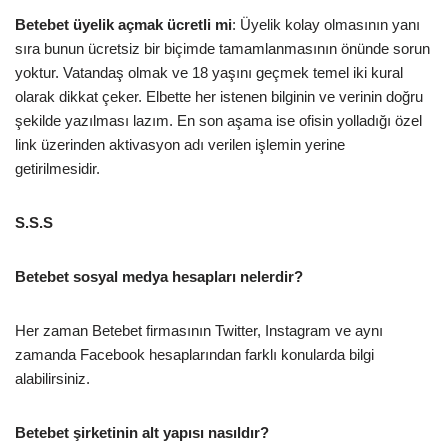
Betebet üyelik açmak ücretli mi
: Üyelik kolay olmasının yanı
sıra bunun ücretsiz bir biçimde tamamlanmasının önünde sorun
yoktur. Vatandaş olmak ve 18 yaşını geçmek temel iki kural
olarak dikkat çeker. Elbette her istenen bilginin ve verinin doğru
şekilde yazılması lazım. En son aşama ise ofisin yolladığı özel
link üzerinden aktivasyon adı verilen işlemin yerine
getirilmesidir.
S.S.S
Betebet sosyal medya hesapları nelerdir?
Her zaman Betebet firmasının Twitter, Instagram ve aynı
zamanda Facebook hesaplarından farklı konularda bilgi
alabilirsiniz.
Betebet şirketinin alt yapısı nasıldır?